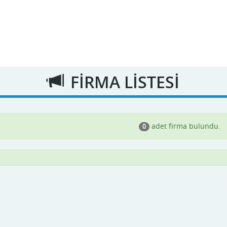
FİRMA LİSTESİ
adet firma bulundu.
0