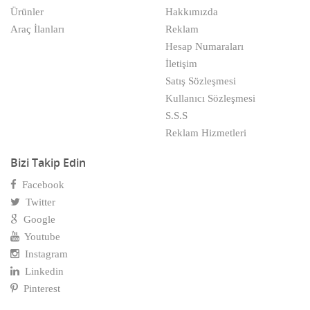
Ürünler
Hakkımızda
Anahtar Kilit Çilingir
Gümüşhane
Araç İlanları
Reklam
Anne Ve Çocuk Sağlığı
Hakkari
Hesap Numaraları
İletişim
Antika / Koleksiyon
Hatay
Satış Sözleşmesi
Kullanıcı Sözleşmesi
Antika & 2.El Eşya Firmaları
içel
S.S.S
Antikacılar
Iğdır
Reklam Hizmetleri
Ar-Ge Şirketleri
Isparta
Bizi Takip Edin
Facebook
Araç Kiralama Servisleri
istanbul
Twitter
Aracı Kurumlar
izmir
Google
Youtube
Araştırma Şirketleri
Kahramanmaraş
Instagram
Arkadaşlık Siteleri
Linkedin
Karabük
Pinterest
Asansör Montaj Bakım
Karaman