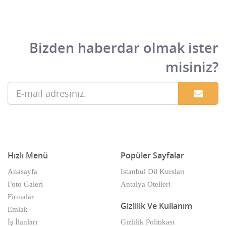
Aktüel Haber Dergileri
Çorum
Alçıpan
Denizli
Bizden haberdar olmak ister
Alışveriş Merkezleri
Diyarbakır
misiniz?
Altın / Gümüş Ve Aksesuarlar
Düzce
Alüminyum Çatı Kaplama
Edirne
Alüminyum imalatı
Elazığ
Alüminyum Levha
Erzincan
Hızlı Menü
Popüler Sayfalar
Alüminyum Tel
Erzurum
Anasayfa
İstanbul Dil Kursları
Aluminyum ve PVC Doğrama
Eskişehir
Foto Galeri
Antalya Otelleri
Ambalaj Makinaları
Firmalar
Gaziantep
Gizlilik Ve Kullanım
Emlak
Ambalaj Malzemeleri
Giresun
İş İlanları
Gizlilik Politikası