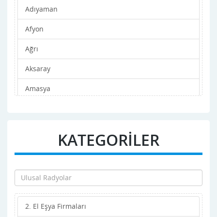
Adıyaman
Afyon
Ağrı
Aksaray
Amasya
Ankara
Antalya
KATEGORİLER
Ardahan
Artvin
Aydın
2. El Eşya Firmaları
Balıkesir