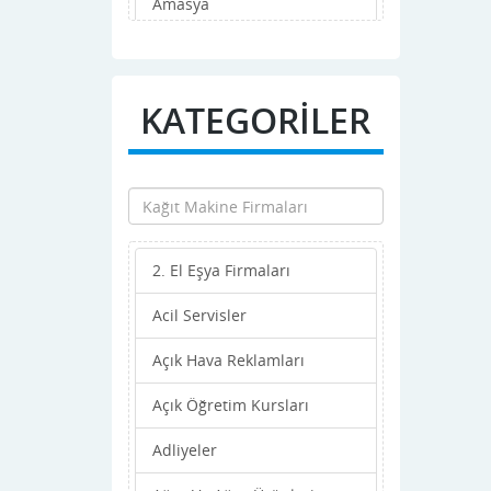
Amasya
Ankara
Antalya
KATEGORİLER
Ardahan
Artvin
Aydın
2. El Eşya Firmaları
Balıkesir
Acil Servisler
Bartın
Açık Hava Reklamları
Batman
Açık Öğretim Kursları
Bayburt
Adliyeler
Bilecik