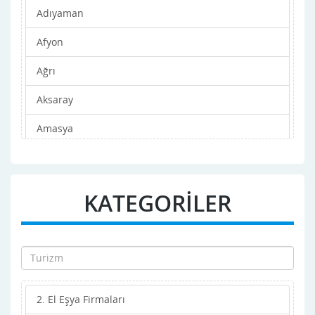
Adıyaman
Afyon
Ağrı
Aksaray
Amasya
Ankara
Antalya
KATEGORİLER
Ardahan
Artvin
Aydın
2. El Eşya Firmaları
Balıkesir