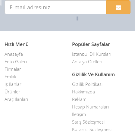
Çalışma Tezgahları
Cam Firmaları
Çamaşırhaneler
Hızlı Menü
Popüler Sayfalar
Çanta Firmları
Anasayfa
İstanbul Dil Kursları
Çanta/Ayakkabı
Foto Galeri
Antalya Otelleri
Firmalar
Catering Firmaları
Gizlilik Ve Kullanım
Emlak
İş İlanları
Gizlilik Politikası
Çelik Firmaları
Ürünler
Hakkımızda
Çelik Kapı Firmaları
Araç İlanları
Reklam
Hesap Numaraları
Çelik Kasa ve Dolap Firmaları
İletişim
Satış Sözleşmesi
Cenaze Hizmetleri
Kullanıcı Sözleşmesi