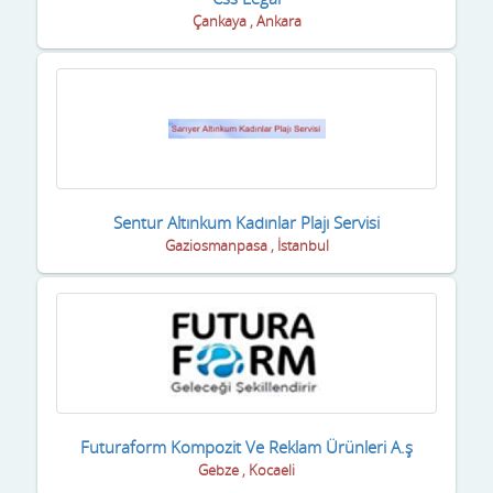
Çankaya , Ankara
Asansör/Merdiven
Kars
Atari ve Bilardo Salonları
Kastamonu
Av ve Deniz Malzemeleri
Kayseri
Avukatlar
Kilis
Ayakkabı & Yan Sanayisi
Kırıkkale
Sentur Altınkum Kadınlar Plajı Servisi
Gaziosmanpasa , İstanbul
Ayakkabı Makinaları
Kırklareli
Ayakkabıcılar
Kırşehir
Baharatçılar
Kocaeli
Bahçe Makina Ve Aletleri
Konya
Bahçe saksı bitkileri
Kütahya
Futuraform Kompozit Ve Reklam Ürünleri A.ş
Gebze , Kocaeli
Bakkallar
Malatya