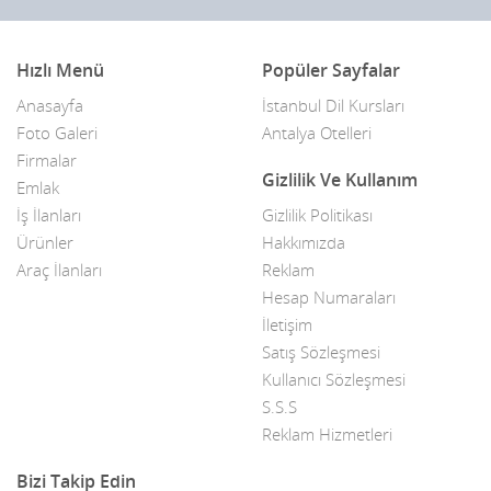
Anahtar Kilit Çilingir
Gümüşhane
Hızlı Menü
Popüler Sayfalar
Anne Ve Çocuk Sağlığı
Hakkari
Anasayfa
İstanbul Dil Kursları
Antika / Koleksiyon
Hatay
Foto Galeri
Antalya Otelleri
Firmalar
Antika & 2.El Eşya Firmaları
içel
Gizlilik Ve Kullanım
Emlak
Antikacılar
Iğdır
İş İlanları
Gizlilik Politikası
Ürünler
Hakkımızda
Ar-Ge Şirketleri
Isparta
Araç İlanları
Reklam
Araç Kiralama Servisleri
Hesap Numaraları
istanbul
İletişim
Aracı Kurumlar
izmir
Satış Sözleşmesi
Kullanıcı Sözleşmesi
Araştırma Şirketleri
Kahramanmaraş
S.S.S
Arkadaşlık Siteleri
Reklam Hizmetleri
Karabük
Asansör Montaj Bakım
Karaman
Bizi Takip Edin