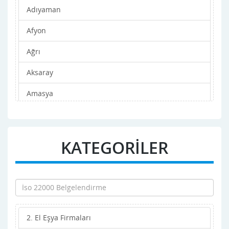
Adıyaman
Afyon
Ağrı
Aksaray
Amasya
Ankara
Antalya
KATEGORİLER
Ardahan
Artvin
Aydın
2. El Eşya Firmaları
Balıkesir